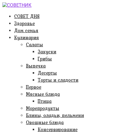
Перейти
к
СОВЕТ ДНЯ
контенту
Здоровье
Дом семья
Кулинария
Салаты
Закуски
Грибы
Выпечка
Десерты
Торты и сладости
Первое
Мясные блюда
Птица
Морепродукты
Блины, оладьи, пельмени
Овощные блюда
Консервирование