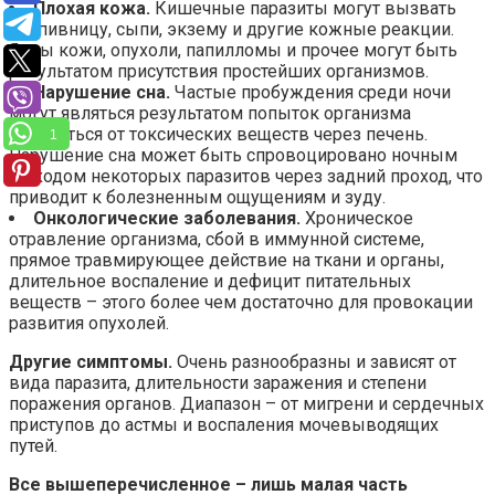
Плохая кожа.
Кишечные паразиты могут вызвать
крапивницу, сыпи, экзему и другие кожные реакции.
Язвы кожи, опухоли, папилломы и прочее могут быть
результатом присутствия простейших организмов.
Нарушение сна.
Частые пробуждения среди ночи
могут являться результатом попыток организма
избавиться от токсических веществ через печень.
1
Нарушение сна может быть спровоцировано ночным
выходом некоторых паразитов через задний проход, что
приводит к болезненным ощущениям и зуду.
Онкологические заболевания.
Хроническое
отравление организма, сбой в иммунной системе,
прямое травмирующее действие на ткани и органы,
длительное воспаление и дефицит питательных
веществ – этого более чем достаточно для провокации
развития опухолей.
Другие симптомы.
Очень разнообразны и зависят от
вида паразита, длительности заражения и степени
поражения органов. Диапазон – от мигрени и сердечных
приступов до астмы и воспаления мочевыводящих
путей.
Все вышеперечисленное – лишь малая часть