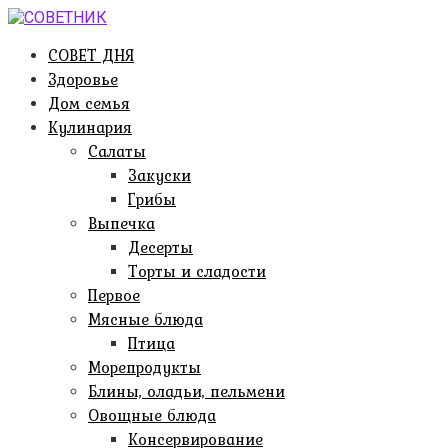
Перейти
к
СОВЕТ ДНЯ
контенту
Здоровье
Дом семья
Кулинария
Салаты
Закуски
Грибы
Выпечка
Десерты
Торты и сладости
Первое
Мясные блюда
Птица
Морепродукты
Блины, оладьи, пельмени
Овощные блюда
Консервирование