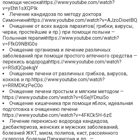
помощи чеснокаhttps://www.youtube.com/watch?
v=yEhh1sXQPIk
Лечение кандидоза по методу доктора
Симончиниhttps://www.youtube.com/watch?v=AJzoDioetBQ
Очищение от всех видов паразитов( грибки, вирусы,
черви, простейшие и пр.) при помощи полыни —
Полынная терапияhttps://www.youtube.com/watch?
v=FfkG9NBlG0s
Очищение организма и лечение различных
заболеваний при помощи простого аптечного средства —
перекись водородаhttps://www.youtube.com/watch?
v=RSdQCpekqjY
Очищение печени от различных грибков, вирусов,
кокков и пр.https://www.youtube.com/watch?
v=RRMDKzPeC0o
Очищение печени простым и мягким методом —
https://www.youtube.com/watch?v=6SejYDnui5o
Очищение кишечника при помощи яблок, идеальная
подготовка к очищению печени
https://www.youtube.com/watch?v=4FKCk5H-6zE
Лечение перекисью водорода кандидоза,
дисбактериоза, женских и мужских заболеваний,
болезней ЖКТ, миом, полипов, кист, рассеянного
склероза, болезни Паркинсона и др . —