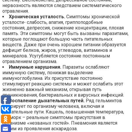
нервозность являются следствием систематического
отравления.
Хроническая усталость.
Симптомы хронической
усталости- слабость, апатия, гриппоподобные
состояния, депрессия, снижение концентрации, плохая
память. Эти симптомы могут быть вызваны паразитами,
которые поглощают большую часть питательных
веществ. Даже при очень хорошем питании образуется
дефицит белков, жиров, углеводов, витаминов и
минералов. Усугубляется состояние постоянным
отравлением организма.
Иммунные нарушения.
Паразиты ослабляют
иммунную систему, понижая выделение
иммуноглобулина. Их присутствие постоянно
стимулирует реакцию системы и может ослабить этот
жизненно важный механизм, открывая путь
проникновения, бактериальных и вирусных инфекций.
Воспаление дыхательных путей.
Ряд гельминтов
мигрирует по организму человека, включая и
дыхательные пути. Кашель, повышенная температура,
насморк – реальные симптомы присутствия в
организме «незваных гостей». Пневмония является
одним из проявления аскаридоза.