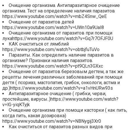
Очищение организма. Антипаразитарное очищение
организма. Тест на определение наличия паразитов
https://www.youtube.com/watch?v=mbZ4Snw_QeE
Очищение от паразитов детей
https://www.youtube.com/watch?v=UWn10a9UaI8
Очищение организма от паразитов при помощи
лукаhttps://www.youtube.com/watch?v=Gq7r7OFJF0U
КАК очиститься от лямблий
https://www.youtube.com/watch?v=obtbjfuTuVo
Паразиты. Как определить наличие паразитов в
организме? Признаки наличия паразитов.
https://www.youtube.com/watch?v=pt9QLn3GXxc
Очищение от паразитов березовым дегтем, а так же
рецепты лечения различных заболеваний при помощи
дегтя ( псориаз, мастопатия, грибок, онкологи, астма и
др.)https://www.youtube.com/watch?v=a1vHnURw93s
Антипаразитарное очищение ( грибки, черви,
простейшие, вирусы..)https://www.youtube.com/watch?
v=lG-yiqKTyjk
Очищение организма при помощи касторки ( как пить,
когда пить, какая дозировка)
https://www.youtube.com/watch?v=NBNygij3Xr0
Как очиститься от паразитов разных видов при