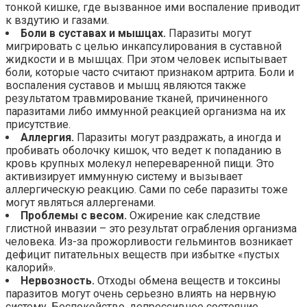
тонкой кишке, где вызванное ими воспаление приводит
к вздутию и газами.
Боли в суставах и мышцах.
Паразиты могут
мигрировать с целью инкапсулирования в суставной
жидкости и в мышцах. При этом человек испытывает
боли, которые часто считают признаком артрита. Боли и
воспаления суставов и мышц являются также
результатом травмирование тканей, причиненного
паразитами либо иммунной реакцией организма на их
присутствие.
Аллергия.
Паразиты могут раздражать, а иногда и
пробивать оболочку кишок, что ведет к попаданию в
кровь крупных молекул непереваренной пищи. Это
активизирует иммунную систему и вызывает
аллергическую реакцию. Сами по себе паразиты тоже
могут являться аллергенами.
Проблемы с весом.
Ожирение как следствие
глистной инвазии – это результат ограбления организма
человека. Из-за прожорливости гельминтов возникает
дефицит питательных веществ при избытке «пустых
калорий».
Нервозность.
Отходы обмена веществ и токсины
паразитов могут очень серьезно влиять на нервную
систему. Беспокойство, депрессивное состояние,