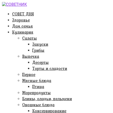
Перейти
к
СОВЕТ ДНЯ
контенту
Здоровье
Дом семья
Кулинария
Салаты
Закуски
Грибы
Выпечка
Десерты
Торты и сладости
Первое
Мясные блюда
Птица
Морепродукты
Блины, оладьи, пельмени
Овощные блюда
Консервирование