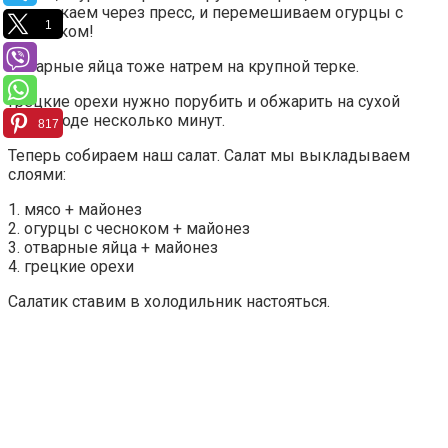
пропускаем через пресс, и перемешиваем огурцы с
1
чесночком!
Отварные яйца тоже натрем на крупной терке.
Грецкие орехи нужно порубить и обжарить на сухой
сковороде несколько минут.
817
Теперь собираем наш салат. Салат мы выкладываем
слоями:
1. мясо + майонез
2. огурцы с чесноком + майонез
3. отварные яйца + майонез
4. грецкие орехи
Салатик ставим в холодильник настояться.