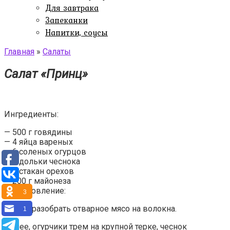
Для завтрака
Запеканки
Напитки, соусы
Главная
»
Салаты
Салат «Принц»
Ингредиенты:
— 500 г говядины
— 4 яйцa вареных
— 6 соленых огурцов
— 3 дольки чеснока
— 1 стакан орехов
— 200 г майонеза
Приготовление:
3
Нужно разобрать отварное мясо на волокна.
1
Далее, огурчики трем на крупной терке, чеснок