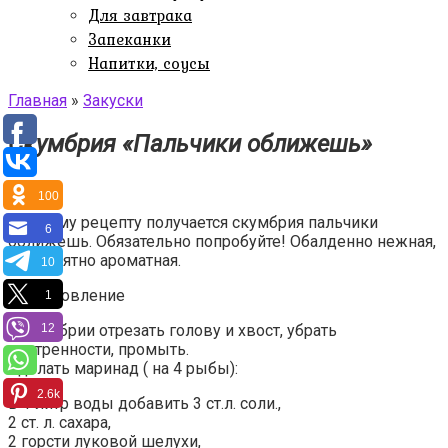
Для завтрака
Запеканки
Напитки, соусы
Главная
»
Закуски
Скумбрия «Пальчики оближешь»
100
По этому рецепту получается скумбрия пальчики
6
оближешь. Обязательно попробуйте! Обалденно нежная,
невероятно ароматная.
10
Приготовление
1
12
У скумбрии отрезать голову и хвост, убрать
внутренности, промыть.
Сделать маринад ( на 4 рыбы):
2.6k
В 1 литр воды добавить 3 ст.л. соли.,
2 ст. л. сахара,
2 горсти луковой шелухи,