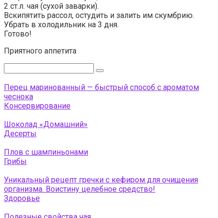
2 ст.л. чая (сухой заварки).
Вскипятить рассол, остудить и залить им скумбрию.
Убрать в холодильник на 3 дня.
Готово!
Приятного аппетита
Поиск:
Перец маринованный — быстрый способ с ароматом
чеснока
Консервирование
Шоколад «Домашний»
Десерты
Плов с шампиньонами
Грибы
Уникальный рецепт гречки с кефиром для очищения
организма. Воистину целебное средство!
Здоровье
Полезные свойства чая