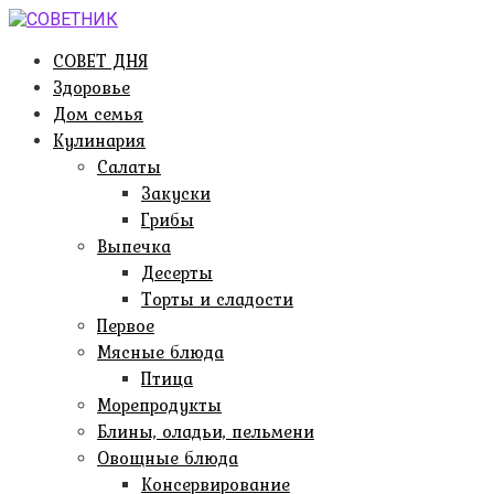
Перейти
к
СОВЕТ ДНЯ
контенту
Здоровье
Дом семья
Кулинария
Салаты
Закуски
Грибы
Выпечка
Десерты
Торты и сладости
Первое
Мясные блюда
Птица
Морепродукты
Блины, оладьи, пельмени
Овощные блюда
Консервирование