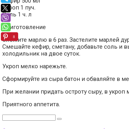
Кефир 500 мл
Укроп 1 пуч.
Соль 1 ч. л
Приготовление
8
Сложите марлю в 6 раз. Застелите марлей ду
Смешайте кефир, сметану, добавьте соль и в
холодильник на двое суток.
Укроп мелко нарежьте.
Сформируйте из сыра батон и обваляйте в ме
При желании придать остроту сыру, в укроп 
Приятного аппетита.
Поиск: