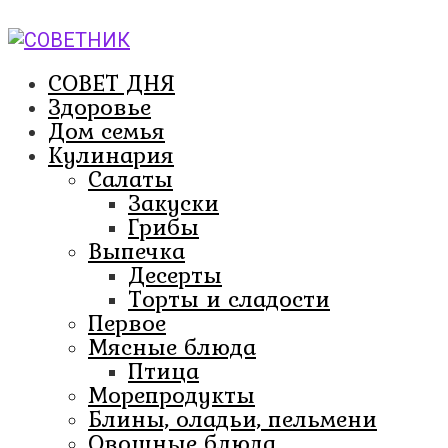
Перейти
к
контенту
СОВЕТ ДНЯ
Здоровье
Дом семья
Кулинария
Салаты
Закуски
Грибы
Выпечка
Десерты
Торты и сладости
Первое
Мясные блюда
Птица
Морепродукты
Блины, оладьи, пельмени
Овощные блюда