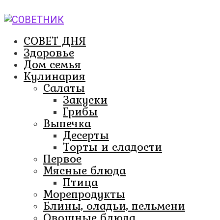
Перейти
к
контенту
СОВЕТ ДНЯ
Здоровье
Дом семья
Кулинария
Салаты
Закуски
Грибы
Выпечка
Десерты
Торты и сладости
Первое
Мясные блюда
Птица
Морепродукты
Блины, оладьи, пельмени
Овощные блюда