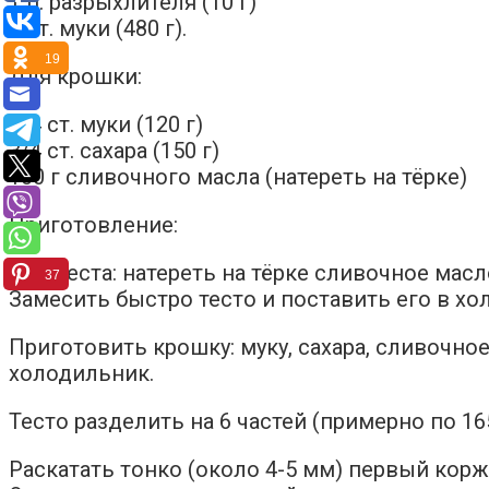
1 п. разрыхлителя (10 г)
3 ст. муки (480 г).
19
Для крошки:
3/4 ст. муки (120 г)
3/4 ст. сахара (150 г)
100 г сливочного масла (натереть на тёрке)
Приготовление:
Для теста: натереть на тёрке сливочное масло
37
Замесить быстро тесто и поставить его в хол
Приготовить крошку: муку, сахара, сливочно
холодильник.
Тесто разделить на 6 частей (примерно по 165
Раскатать тонко (около 4-5 мм) первый корж 