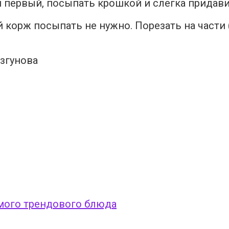
м первый, посыпать крошкой и слегка придави
корж посыпать не нужно. Порезать на части (
узгунова
мого трендового блюда