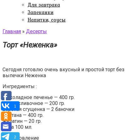
Для завтрака
Запеканки
Напитки, соусы
Главная
»
Десерты
Торт «Неженка»
Сегодня готовлю очень вкусный и простой торт без
выпечки Неженка
Ингредиенты :
шоколадное печенье — 400 гр.
масло сливочное — 200 гр.
1
вареная сгущенка — 2 баночки
сметана — 400 гр.
желатин — 20 гр.
вода 100 мл.
Приготовление
2