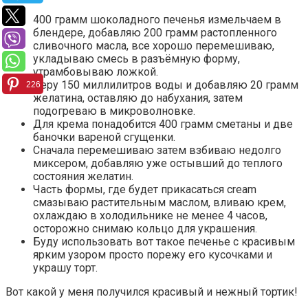
400 грамм шоколадного печенья измельчаем в
блендере, добавляю 200 грамм растопленного
сливочного масла, все хорошо перемешиваю,
укладываю смесь в разъёмную форму,
утрамбовываю ложкой.
Беру 150 миллилитров воды и добавляю 20 грамм
226
желатина, оставляю до набухания, затем
подогреваю в микроволновке.
Для крема понадобится 400 грамм сметаны и две
баночки вареной сгущенки.
Сначала перемешиваю затем взбиваю недолго
миксером, добавляю уже остывший до теплого
состояния желатин.
Часть формы, где будет прикасаться cream
смазываю растительным маслом, вливаю крем,
охлаждаю в холодильнике не менее 4 часов,
осторожно снимаю кольцо для украшения.
Буду использовать вот такое печенье с красивым
ярким узором просто порежу его кусочками и
украшу торт.
Вот какой у меня получился красивый и нежный тортик!