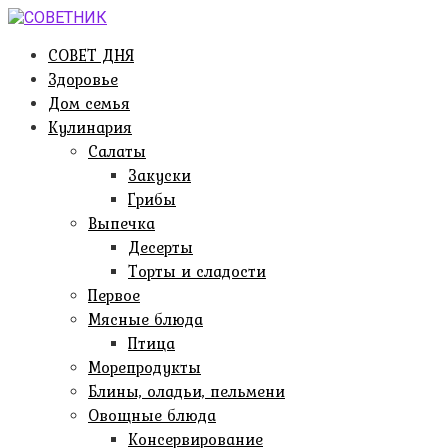
Перейти
к
СОВЕТ ДНЯ
контенту
Здоровье
Дом семья
Кулинария
Салаты
Закуски
Грибы
Выпечка
Десерты
Торты и сладости
Первое
Мясные блюда
Птица
Морепродукты
Блины, оладьи, пельмени
Овощные блюда
Консервирование