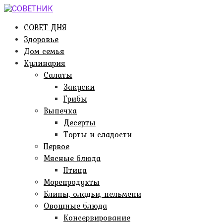
Перейти
к
СОВЕТ ДНЯ
контенту
Здоровье
Дом семья
Кулинария
Салаты
Закуски
Грибы
Выпечка
Десерты
Торты и сладости
Первое
Мясные блюда
Птица
Морепродукты
Блины, оладьи, пельмени
Овощные блюда
Консервирование