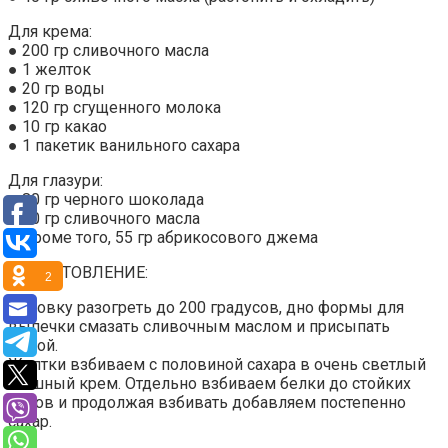
Для крема:
● 200 гр сливочного масла
● 1 желток
● 20 гр воды
● 120 гр сгущенного молока
● 10 гр какао
● 1 пакетик ванильного сахара
Для глазури:
● 80 гр черного шоколада
● 80 гр сливочного масла
● Кроме того, 55 гр абрикосового джема
ПРИГОТОВЛЕНИЕ:
2
Духовку разогреть до 200 градусов, дно формы для
выпечки смазать сливочным маслом и присыпать
мукой.
Желтки взбиваем с половиной сахара в очень светлый
пышный крем. Отдельно взбиваем белки до стойких
пиков и продолжая взбивать добавляем постепенно
сахар.