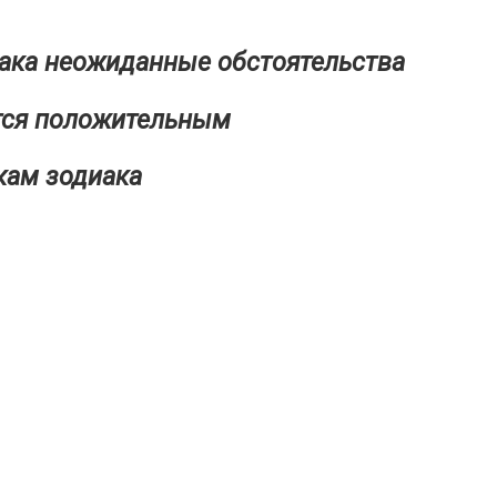
иака неожиданные обстоятельства
ется положительным
кам зодиака