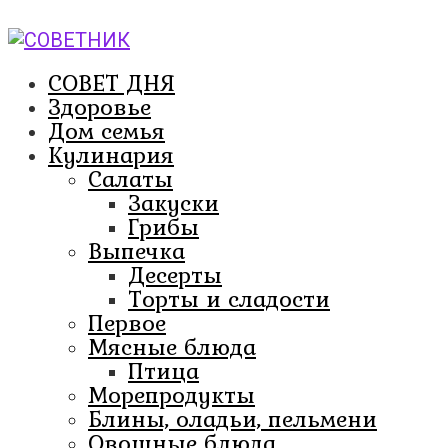
Перейти
к
контенту
СОВЕТ ДНЯ
Здоровье
Дом семья
Кулинария
Салаты
Закуски
Грибы
Выпечка
Десерты
Торты и сладости
Первое
Мясные блюда
Птица
Морепродукты
Блины, оладьи, пельмени
Овощные блюда