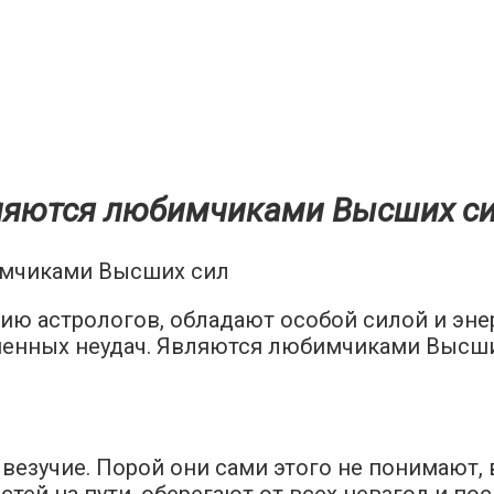
вляются любимчиками Высших с
ию астрологов, обладают особой силой и энер
зненных неудач. Являются любимчиками Высши
везучие. Порой они сами этого не понимают,
тей на пути, оберегают от всех невзгод и по