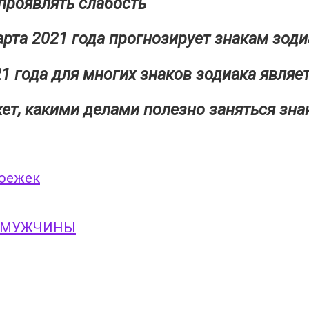
проявлять слабость
арта 2021 года прогнозирует знакам зод
21 года для многих знаков зодиака явля
жет, какими делами полезно заняться зна
коежек
Т МУЖЧИНЫ