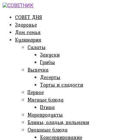
Перейти
к
СОВЕТ ДНЯ
контенту
Здоровье
Дом семья
Кулинария
Салаты
Закуски
Грибы
Выпечка
Десерты
Торты и сладости
Первое
Мясные блюда
Птица
Морепродукты
Блины, оладьи, пельмени
Овощные блюда
Консервирование