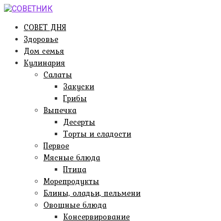
Перейти
к
СОВЕТ ДНЯ
контенту
Здоровье
Дом семья
Кулинария
Салаты
Закуски
Грибы
Выпечка
Десерты
Торты и сладости
Первое
Мясные блюда
Птица
Морепродукты
Блины, оладьи, пельмени
Овощные блюда
Консервирование