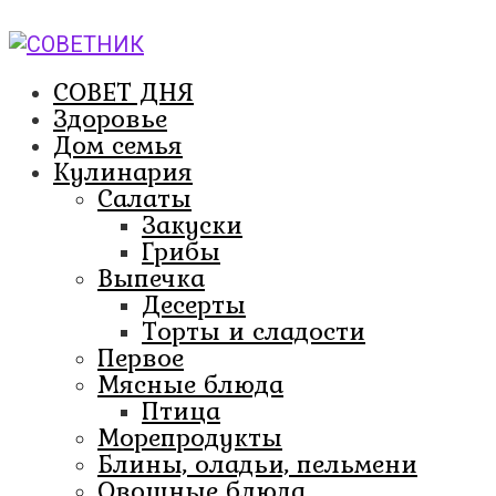
Перейти
к
контенту
СОВЕТ ДНЯ
Здоровье
Дом семья
Кулинария
Салаты
Закуски
Грибы
Выпечка
Десерты
Торты и сладости
Первое
Мясные блюда
Птица
Морепродукты
Блины, оладьи, пельмени
Овощные блюда