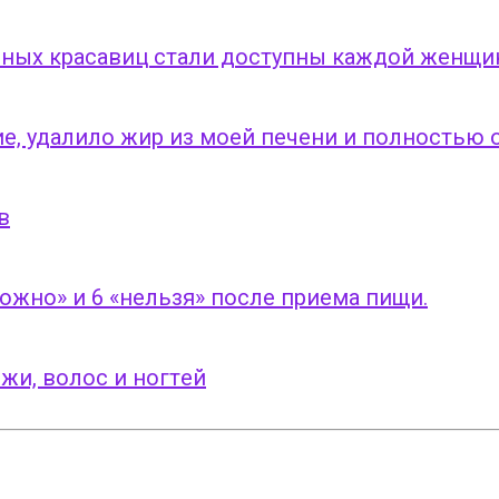
чных красавиц стали доступны каждой женщи
ние, удалило жир из моей печени и полностью
в
жно» и 6 «нельзя» после приема пищи.
жи, вoлoc и нoгтeй