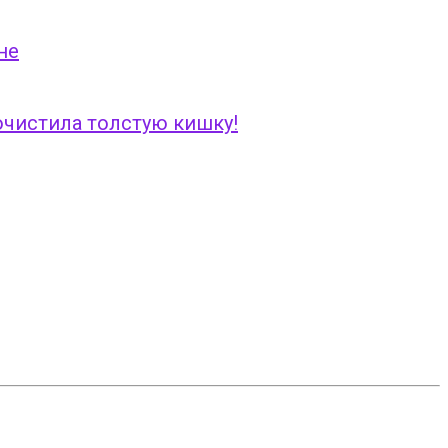
не
 очистила толстую кишку!