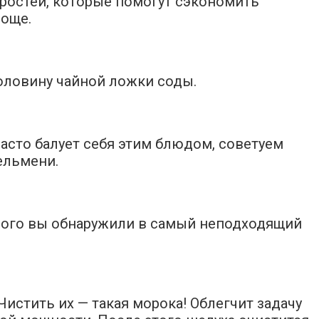
тростей, которые помогут сэкономить
роще.
половину чайной ложки соды.
асто балует себя этим блюдом, советуем
ельмени.
торого вы обнаружили в самый неподходящий
Чистить их — такая морока! Облегчит задачу