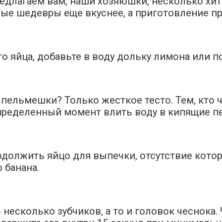
предлагаем вам, наши хозяюшки, несколько хи
ые шедевры еще вкуснее, а приготовление п
го яйца, добавьте в воду дольку лимона или 
пельмешки? Только жесткое тесто. Тем, кто ч
пределенный момент влить воду в кипящие п
ы одолжить яйцо для выпечки, отсутствие ко
 банана.
несколько зубчиков, а то и головок чеснока. 