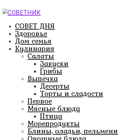
Перейти
к
контенту
СОВЕТ ДНЯ
Здоровье
Дом семья
Кулинария
Салаты
Закуски
Грибы
Выпечка
Десерты
Торты и сладости
Первое
Мясные блюда
Птица
Морепродукты
Блины, оладьи, пельмени
Овощные блюда