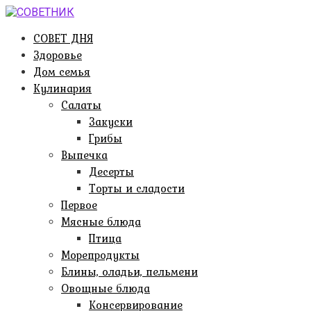
Перейти
к
СОВЕТ ДНЯ
контенту
Здоровье
Дом семья
Кулинария
Салаты
Закуски
Грибы
Выпечка
Десерты
Торты и сладости
Первое
Мясные блюда
Птица
Морепродукты
Блины, оладьи, пельмени
Овощные блюда
Консервирование