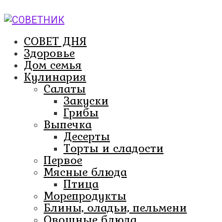
Перейти
к
контенту
СОВЕТ ДНЯ
Здоровье
Дом семья
Кулинария
Салаты
Закуски
Грибы
Выпечка
Десерты
Торты и сладости
Первое
Мясные блюда
Птица
Морепродукты
Блины, оладьи, пельмени
Овощные блюда