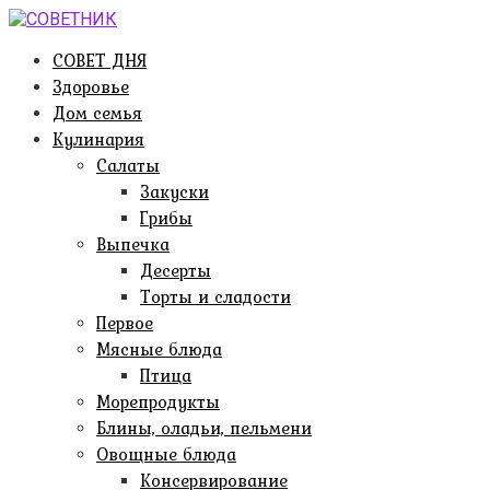
Перейти
к
СОВЕТ ДНЯ
контенту
Здоровье
Дом семья
Кулинария
Салаты
Закуски
Грибы
Выпечка
Десерты
Торты и сладости
Первое
Мясные блюда
Птица
Морепродукты
Блины, оладьи, пельмени
Овощные блюда
Консервирование