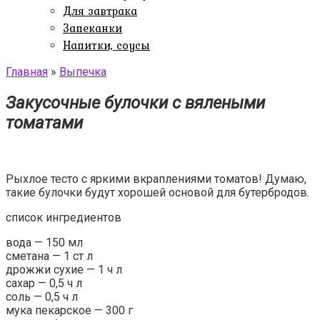
Для завтрака
Запеканки
Напитки, соусы
Главная
»
Выпечка
Закусочные булочки с вялеными
томатами
Рыхлое тесто с яркими вкраплениями томатов! Думаю,
такие булочки будут хорошей основой для бутербродов.
список ингредиентов
вода — 150 мл
сметана — 1 ст л
дрожжи сухие — 1 ч л
сахар — 0,5 ч л
соль — 0,5 ч л
мука пекарское — 300 г