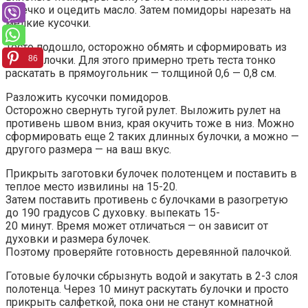
ситечко и оцедить масло. Затем помидоры нарезать на
мелкие кусочки.
Тесто подошло, осторожно обмять и сформировать из
86
него булочки. Для этого примерно треть теста тонко
раскатать в прямоугольник — толщиной 0,6 — 0,8 см.
Разложить кусочки помидоров.
Осторожно свернуть тугой рулет. Выложить рулет на
противень швом вниз, края окучить тоже в низ. Можно
сформировать еще 2 таких длинных булочки, а можно —
другого размера — на ваш вкус.
Прикрыть заготовки булочек полотенцем и поставить в
теплое место извилины на 15-20.
Затем поставить противень с булочками в разогретую
до 190 градусов С духовку. выпекать 15-
20 минут. Время может отличаться — он зависит от
духовки и размера булочек.
Поэтому проверяйте готовность деревянной палочкой.
Готовые булочки сбрызнуть водой и закутать в 2-3 слоя
полотенца. Через 10 минут раскутать булочки и просто
прикрыть салфеткой, пока они не станут комнатной