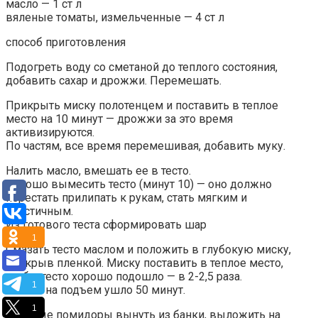
масло — 1 ст л
вяленые томаты, измельченные — 4 ст л
способ приготовления
Подогреть воду со сметаной до теплого состояния,
добавить сахар и дрожжи. Перемешать.
Прикрыть миску полотенцем и поставить в теплое
место на 10 минут — дрожжи за это время
активизируются.
По частям, все время перемешивая, добавить муку.
Налить масло, вмешать ее в тесто.
Хорошо вымесить тесто (минут 10) — оно должно
перестать прилипать к рукам, стать мягким и
эластичным.
Из готового теста сформировать шар
1
Смазать тесто маслом и положить в глубокую миску,
прикрыв пленкой. Миску поставить в теплое место,
чтобы тесто хорошо подошло — в 2-2,5 раза.
1
У меня на подъем ушло 50 минут.
1
Вяленые помидоры вынуть из банки, выложить на