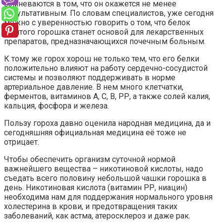
сомневаются в том, что он окажется не менее
результативным. По словам специалистов, уже сегодня
можно с уверенностью говорить о том, что белок
желтого горошка станет основой для лекарственных
препаратов, предназначающихся почечным больным.
К тому же горох хорош не только тем, что его белки
положительно влияют на работу сердечно-сосудистой
системы и позволяют поддерживать в норме
артериальное давление. В нем много клетчатки,
ферментов, витаминов А, С, В, РР, а также солей калия,
кальция, фосфора и железа.
Пользу гороха давно оценила народная медицина, да и
сегодняшняя официальная медицина её тоже не
отрицает.
Чтобы обеспечить организм суточной нормой
важнейшего вещества – никотиновой кислоты, надо
съедать всего половину небольшой чашки горошка в
день. Никотиновая кислота (витамин РР, ниацин)
необходима нам для поддержания нормального уровня
холестерина в крови, и предотвращения таких
заболеваний, как астма, атеросклероз и даже рак.