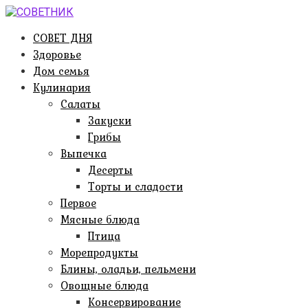
Перейти
к
СОВЕТ ДНЯ
контенту
Здоровье
Дом семья
Кулинария
Салаты
Закуски
Грибы
Выпечка
Десерты
Торты и сладости
Первое
Мясные блюда
Птица
Морепродукты
Блины, оладьи, пельмени
Овощные блюда
Консервирование