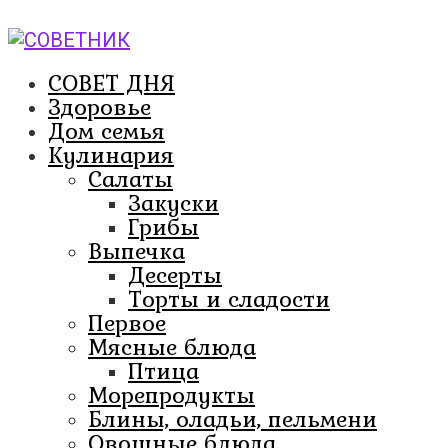
Перейти
к
контенту
СОВЕТ ДНЯ
Здоровье
Дом семья
Кулинария
Салаты
Закуски
Грибы
Выпечка
Десерты
Торты и сладости
Первое
Мясные блюда
Птица
Морепродукты
Блины, оладьи, пельмени
Овощные блюда