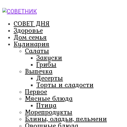
Перейти
к
контенту
СОВЕТ ДНЯ
Здоровье
Дом семья
Кулинария
Салаты
Закуски
Грибы
Выпечка
Десерты
Торты и сладости
Первое
Мясные блюда
Птица
Морепродукты
Блины, оладьи, пельмени
Овощные блюда