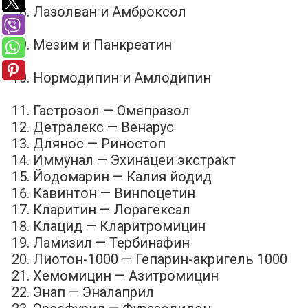
Лазолван и Амброксол
Мезим и Панкреатин
Нормодипин и Амлодипин
Гастрозол — Омепразол
Детралекс — Венарус
Длянос — Риностоп
Иммунал — Эхинацеи экстракт
Йодомарин — Калия йодид
Кавинтон — Винпоцетин
Кларитин — Лорагексал
Клацид — Кларитромицин
Ламизил — Тербинафин
Лиотон-1000 — Гепарин-акригель 1000
Хемомицин — Азитромицин
Энап — Эналаприл