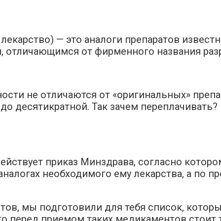
 лекарство) — это аналоги препаратов известн
 отличающимся от фирменного названия разр
ости не отличаются от «оригинальных» препа
до десятикратной. Так зачем переплачивать? 
и действует приказ Минздрава, согласно кото
налогах необходимого ему лекарства, а по пр
тов, мы подготовили для тебя список, котор
что перед приемом таких медикаментов стоит 