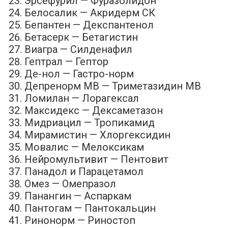
Эрсефурил — Фуразолидон
Белосалик — Акридерм СК
Бепантен — Декспантенол
Бетасерк — Бетагистин
Виагра — Силденафил
Гептрал — Гептор
Де-нол — Гастро-норм
Депренорм МВ — Триметазидин МВ
Ломилан — Лорагексал
Максидекс — Дексаметазон
Мидриацил — Тропикамид
Мирамистин — Хлоргексидин
Мовалис — Мелоксикам
Нейромультивит — Пентовит
Панадол и Парацетамол
Омез — Омепразол
Панангин — Аспаркам
Пантогам — Пантокальцин
Ринонорм — Риностоп