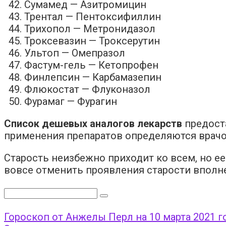
Сумамед — Азитромицин
Трентал — Пентоксифиллин
Трихопол — Метронидазол
Троксевазин — Троксерутин
Ультоп — Омепразол
Фастум-гель — Кетопрофен
Финлепсин — Карбамазепин
Флюкостат — Флуконазол
Фурамаг — Фурагин
Список дешевых аналогов лекарств
предост
применения препаратов определяются врачо
Старость неизбежно приходит ко всем, но е
вовсе отменить проявления старости вполн
Поиск:
Гороскоп от Анжелы Перл на 10 марта 2021 г