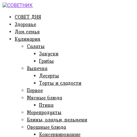
Перейти
к
СОВЕТ ДНЯ
контенту
Здоровье
Дом семья
Кулинария
Салаты
Закуски
Грибы
Выпечка
Десерты
Торты и сладости
Первое
Мясные блюда
Птица
Морепродукты
Блины, оладьи, пельмени
Овощные блюда
Консервирование