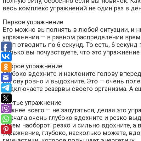
полную силу, особенно если вы новичок. Ка
весь комплекс упражнений не один раз в ден
Первое упражнение
Его можно выполнять в любой ситуации, и н
упражнения — в равном распределении време
этап отводить по 6 секунд. То есть, 6 секун
только вы почувствуете, что это упражнение 
Второе упражнение
Глубоко вдохните и наклоните голову вперед
голову ровно и выдохните. Это — очень поле
подключаете резервы своего организма. А е
Третье упражнение
Важнее всего — не запутаться, делая это уп
Сначала очень глубоко вдохните и резко вы
Затем наоборот: резко и сильно вдохните, а
упражнение, глубоко, насколько можете, вд
гимнастики, которое повышает энергетику.