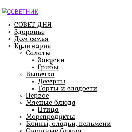
Перейти
к
контенту
СОВЕТ ДНЯ
Здоровье
Дом семья
Кулинария
Салаты
Закуски
Грибы
Выпечка
Десерты
Торты и сладости
Первое
Мясные блюда
Птица
Морепродукты
Блины, оладьи, пельмени
Овощные блюда