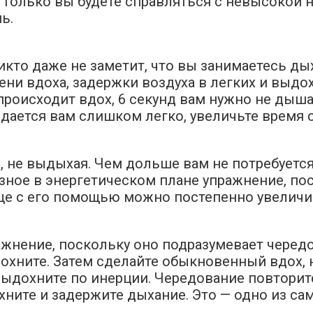
к только вы будете справляться с невысокой 
ь.
икто даже не заметит, что вы занимаетесь д
ни вдоха, задержки воздуха в легких и выдо
д происходит вдох, 6 секунд вам нужно не дыш
дается вам слишком легко, увеличьте время с
, не выдыхая. Чем дольше вам не потребуется
зное в энергетическом плане упражнение, по
ще с его помощью можно постепенно увеличи
ражнение, поскольку оно подразумевает чере
дохните. Затем сделайте обыкновенный вдох,
 выдохните по инерции. Чередование повторит
охните и задержите дыхание. Это — одно из 