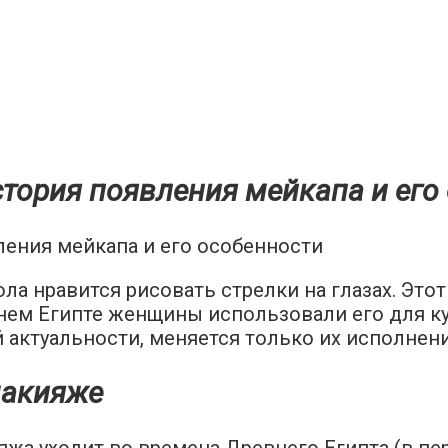
стория появления мейкапа и его
а нравится рисовать стрелки на глазах. Это
нем Египте женщины использовали его для ку
 актуальности, меняется только их исполнени
макияже
жа уходит во времена Древнего Египта (в пе