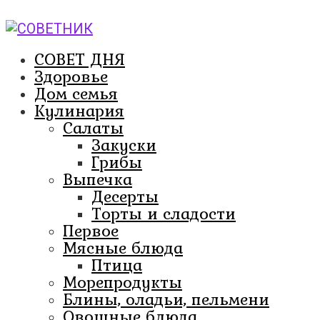
Перейти
к
контенту
СОВЕТ ДНЯ
Здоровье
Дом семья
Кулинария
Салаты
Закуски
Грибы
Выпечка
Десерты
Торты и сладости
Первое
Мясные блюда
Птица
Морепродукты
Блины, оладьи, пельмени
Овощные блюда