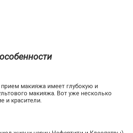
 особенности
т прием макияжа имеет глубокую и
льтового макияжа. Вот уже несколько
е и красители.
риод жизни цариц Нефертити и Клеопатры),