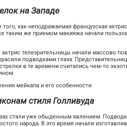
елок на Западе
 того, как неподражаемая французская актри
же таким же приемом макияжа начали пользова
 актрис телезрительницы начали массово пов
расили подводками глаза. Представительниц
 стрелки в те времени считались чем-то экзот
ином.
иконам стиля Голливуда
глазах стали уже обыденным явлением. Подво
ростого народа. В это время начали изготавл