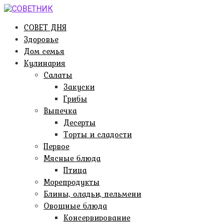
Перейти
к
СОВЕТ ДНЯ
контенту
Здоровье
Дом семья
Кулинария
Салаты
Закуски
Грибы
Выпечка
Десерты
Торты и сладости
Первое
Мясные блюда
Птица
Морепродукты
Блины, оладьи, пельмени
Овощные блюда
Консервирование