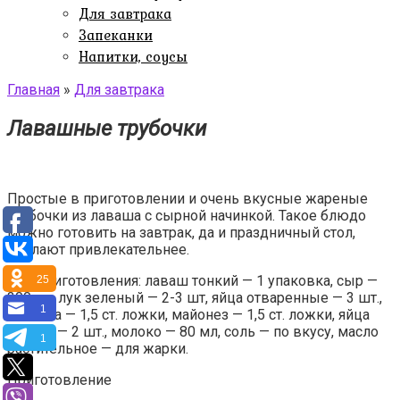
Для завтрака
Запеканки
Напитки, соусы
Главная
»
Для завтрака
Лавашные трубочки
Простые в приготовлении и очень вкусные жареные
трубочки из лаваша с сырной начинкой. Такое блюдо
можно готовить на завтрак, да и праздничный стол,
сделают привлекательнее.
Для приготовления: лаваш тонкий — 1 упаковка, сыр —
25
300 гр., лук зеленый — 2-3 шт, яйца отваренные — 3 шт.,
1
сметана — 1,5 ст. ложки, майонез — 1,5 ст. ложки, яйца
сырые — 2 шт., молоко — 80 мл, соль — по вкусу, масло
1
растительное — для жарки.
Приготовление