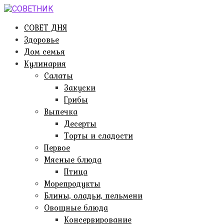
Перейти
к
СОВЕТ ДНЯ
контенту
Здоровье
Дом семья
Кулинария
Салаты
Закуски
Грибы
Выпечка
Десерты
Торты и сладости
Первое
Мясные блюда
Птица
Морепродукты
Блины, оладьи, пельмени
Овощные блюда
Консервирование