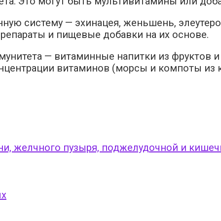
та. Это могут быть мультивитамины или доба
ную систему — эхинацея, женьшень, элеутеро
препараты и пищевые добавки на их основе.
нитета — витаминные напитки из фруктов и я
нцентрации витаминов (морсы и компоты из к
ени, желчного пузыря, поджелудочной и кишеч
ых