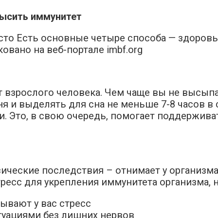
высить иммунитет
о Есть основные четыре способа — здоровый
вано на веб-портале imbf.org
т взрослого человека. Чем чаще вы не высыпа
 и выделять для сна не меньше 7-8 часов в с
ии. Это, в свою очередь, помогает поддержив
зические последствия – отнимает у организм
есс для укрепления иммунитета организма, 
ывают у вас стресс
туациями без лишних нервов