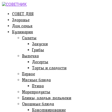
Перейти
к
СОВЕТ ДНЯ
контенту
Здоровье
Дом семья
Кулинария
Салаты
Закуски
Грибы
Выпечка
Десерты
Торты и сладости
Первое
Мясные блюда
Птица
Морепродукты
Блины, оладьи, пельмени
Овощные блюда
Консервирование