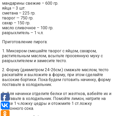
мандарины свежие – 600 гр.
яйца – 3 шт.
сметана – 225 гр.
творог — 750 гр.
сахар – 150 гр.
масло сливочное – 100 гр.
разрыхлитель – 1 ч.л.
Приготовление пирога:
1. Миксером смешайте творог с яйцом, сахаром,
растительным маслом, всыпьте просеянную муку с
разрыхлителем и замесите тесто.
2. Форму (диаметром 24-26см.) смажьте маслом, тесто
раскатайте и выложите в форму, при этом сделайте
высокие бортики. Пока будем готовить начинку, форму
поставьте в холодильник.
3. Для начинки отделите белки от желтков, взбейте их и
поставьте в холодильник. Помойте лимон, натрите на
терке 1 ч.ложку цедры и отожмите 1 ст.ложку
лимонного сока.