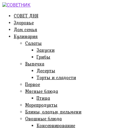
Перейти
к
СОВЕТ ДНЯ
контенту
Здоровье
Дом семья
Кулинария
Салаты
Закуски
Грибы
Выпечка
Десерты
Торты и сладости
Первое
Мясные блюда
Птица
Морепродукты
Блины, оладьи, пельмени
Овощные блюда
Консервирование