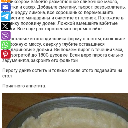
4. Миксером взбейте размягченное сливочное масло,
желтки и сахар. Добавьте сметану, творог, разрыхлитель,
сок и цедру лимона, все хорошенько перемешайте.
Почистите мандарины и очистите от пленок. Положите в
начинку половину долек. Ложкой вмешайте взбитые
белки. Все еще раз хорошенько перемешайте.
5. Достаньте из холодильника форму с тестом, выложите
творожную массу, сверху углубите оставшиеся
мандариновые дольки. Выпекаем пирог в течении часа,
в разогретой до 180С духовке. Если верх пирога сильно
зарумянится, закройте его фольгой.
Пирогу дайте остыть и только после этого подавайте на
стол.
Приятного аппетита.