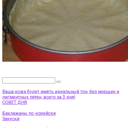
Поиск:
Ваша кожа будет иметь идеальный тон, без морщин и
пигментных пятен, всего за 3 дня!
СОВЕТ ДНЯ
Баклажаны по-корейски
Закуски