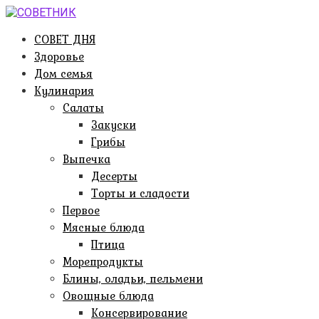
Перейти
к
СОВЕТ ДНЯ
контенту
Здоровье
Дом семья
Кулинария
Салаты
Закуски
Грибы
Выпечка
Десерты
Торты и сладости
Первое
Мясные блюда
Птица
Морепродукты
Блины, оладьи, пельмени
Овощные блюда
Консервирование