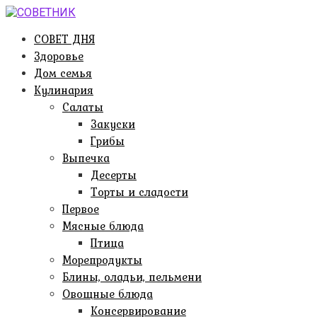
Перейти
к
СОВЕТ ДНЯ
контенту
Здоровье
Дом семья
Кулинария
Салаты
Закуски
Грибы
Выпечка
Десерты
Торты и сладости
Первое
Мясные блюда
Птица
Морепродукты
Блины, оладьи, пельмени
Овощные блюда
Консервирование