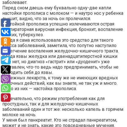
заболевает.
Перед сном даешь ему буквально одну-две капли
настойки прополиса с молоком — и наутро нос у ребенка
дышит, видно, что за ночь он пролечился.
Настойкой прополиса успешно излечиваются острая
респираторная вирусная инфекция, бронхит, воспаление
легких, туберкулез.
Когда я сама использовала это средство для такого
класса заболеваний, заметила, что попутно наступило
облегчение воспаления желудочно-кишечного тракта.
Когда язвы желудка или двенадцатиперстной кишки
еще нет, но диагноз «гастрит» или «дуоденит» уже
поставлен, что-то ведь надо предпринимать, чтобы не
доводить себя до язвы.
Надежных лекарств, к тому же не имеющих вредных
побочных действий, как вы знаете, не так уж и много.
Одно из них — настойка прополиса.
Замечательно, что режим употребления как для
простудных, так и для желудочно-кишечных
заболеваний один и тот же: несколько капель в горячем
молоке на ночь.
У меня был панкреатит. Кто не страдал панкреатитом,
может и не знать, какие это повседневные мучения.