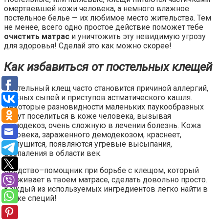
омертвевшей кожи человека, а немного влажное
постельное белье — их любимое место жительства. Тем
не менее, всего одно простое действие поможет тебе
очистить матрас
и уничтожить эту невидимую угрозу
для здоровья! Сделай это как можно скорее!
Как избавиться от постельных клещей
Постельный клещ часто становится причиной аллергий,
кожных сыпей и приступов астматического кашля.
Некоторые разновидности маленьких паукообразных
могут поселиться в коже человека, вызывая
демодекоз, очень сложную в лечении болезнь. Кожа
человека, зараженного демодекозом, краснеет,
шелушится, появляются угревые высыпания,
воспаления в области век.
Средство–помощник при борьбе с клещом, который
проживает в твоем матрасе, сделать довольно просто.
Каждый из используемых ингредиентов легко найти в
лавке специй!