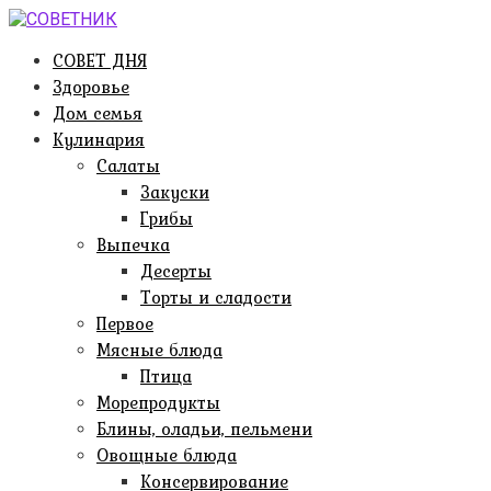
Перейти
к
СОВЕТ ДНЯ
контенту
Здоровье
Дом семья
Кулинария
Салаты
Закуски
Грибы
Выпечка
Десерты
Торты и сладости
Первое
Мясные блюда
Птица
Морепродукты
Блины, оладьи, пельмени
Овощные блюда
Консервирование