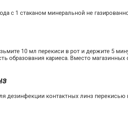
да с 1 стаканом минеральной не газированно
озьмите 10 мл перекиси в рот и держите 5 мину
сть образования кариеса. Вместо магазинных 
нз
ля дезинфекции контактных линз перекисью в