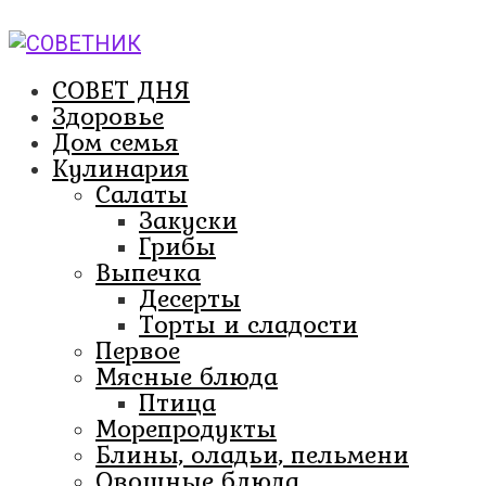
Перейти
к
контенту
СОВЕТ ДНЯ
Здоровье
Дом семья
Кулинария
Салаты
Закуски
Грибы
Выпечка
Десерты
Торты и сладости
Первое
Мясные блюда
Птица
Морепродукты
Блины, оладьи, пельмени
Овощные блюда