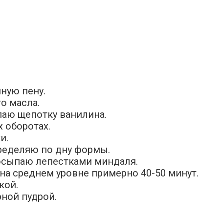
шную пену.
о масла.
паю щепотку ванилина.
 оборотах.
и.
ределяю по дну формы.
посыпаю лепестками миндаля.
на среднем уровне примерно 40-50 минут.
кой.
ной пудрой.