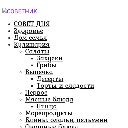
Перейти
к
контенту
СОВЕТ ДНЯ
Здоровье
Дом семья
Кулинария
Салаты
Закуски
Грибы
Выпечка
Десерты
Торты и сладости
Первое
Мясные блюда
Птица
Морепродукты
Блины, оладьи, пельмени
Овощные блюда