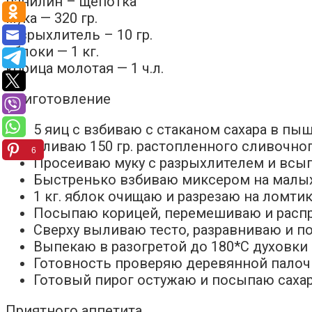
ванилин – щепотка
мука — 320 гр.
разрыхлитель – 10 гр.
яблоки — 1 кг.
корица молотая — 1 ч.л.
Приготовление
5 яиц с взбиваю с стаканом сахара в пы
Вливаю 150 гр. растопленного сливочног
6
Просеиваю муку с разрыхлителем и всы
Быстренько взбиваю миксером на малых
1 кг. яблок очищаю и разрезаю на ломтик
Посыпаю корицей, перемешиваю и расп
Сверху выливаю тесто, разравниваю и 
Выпекаю в разогретой до 180*С духовки 
Готовность проверяю деревянной палоч
Готовый пирог остужаю и посыпаю сахар
Приятного аппетита.