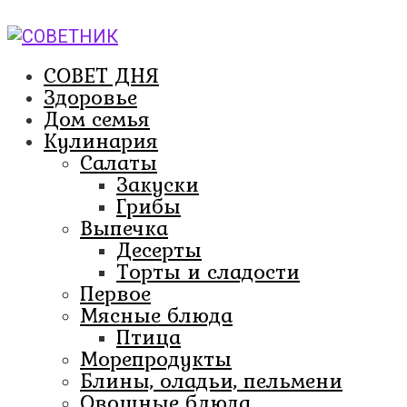
Перейти
к
контенту
СОВЕТ ДНЯ
Здоровье
Дом семья
Кулинария
Салаты
Закуски
Грибы
Выпечка
Десерты
Торты и сладости
Первое
Мясные блюда
Птица
Морепродукты
Блины, оладьи, пельмени
Овощные блюда