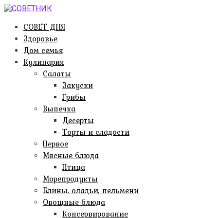
Перейти
к
СОВЕТ ДНЯ
контенту
Здоровье
Дом семья
Кулинария
Салаты
Закуски
Грибы
Выпечка
Десерты
Торты и сладости
Первое
Мясные блюда
Птица
Морепродукты
Блины, оладьи, пельмени
Овощные блюда
Консервирование