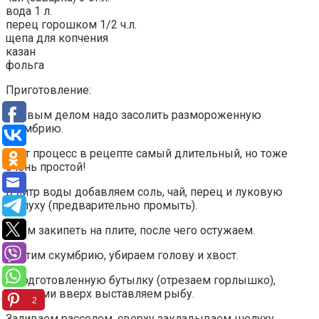
вода 1 л.
перец горошком 1/2 ч.л.
щепа для копчения
казан
фольга
Приготовление:
Первым делом надо засолить размороженную
скумбрию.
Этот процесс в рецепте самый длительный, но тоже
очень простой!
В литр воды добавляем соль, чай, перец и луковую
шелуху (предварительно промыть).
Даем закипеть на плите, после чего остужаем.
Чистим скумбрию, убираем голову и хвост.
В подготовленную бутылку (отрезаем горлышко),
хвостами вверх выставляем рыбу.
2
Заливаем рассолом, сверху закладываем шелуху.