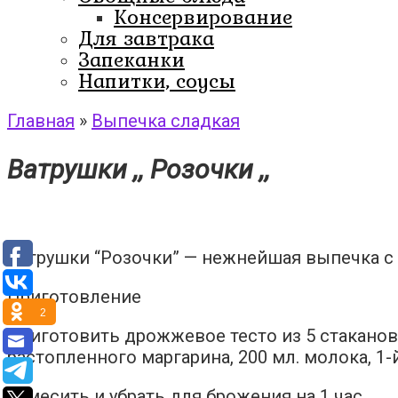
Консервирование
Для завтрака
Запеканки
Напитки, соусы
Главная
»
Выпечка сладкая
Ватрушки ,, Розочки ,,
Ватрушки “Розочки” — нежнейшая выпечка с 
Приготовление
2
Приготовить дрожжевое тесто из 5 стаканов пр
растопленного маргарина, 200 мл. молока, 1
Замесить и убрать для брожения на 1 час.