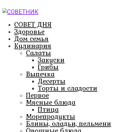
Перейти
к
контенту
СОВЕТ ДНЯ
Здоровье
Дом семья
Кулинария
Салаты
Закуски
Грибы
Выпечка
Десерты
Торты и сладости
Первое
Мясные блюда
Птица
Морепродукты
Блины, оладьи, пельмени
Овощные блюда