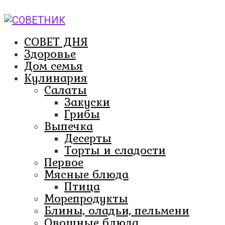
Перейти
к
контенту
СОВЕТ ДНЯ
Здоровье
Дом семья
Кулинария
Салаты
Закуски
Грибы
Выпечка
Десерты
Торты и сладости
Первое
Мясные блюда
Птица
Морепродукты
Блины, оладьи, пельмени
Овощные блюда