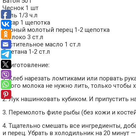
Батон 50 г
Чеснок 1 шт
Соль 1/3 ч.л
Сахар 1 щепотка
Черный молотый перец 1-2 щепотка
Молоко 3 ст.л
Растительное масло 1 ст.л
Сметана 1-2 ст.л
Приготовление:
1. Хлеб нарезать ломтиками или порвать рука
много молока не нужно лить, только чтобы х
2. Лук нашинковать кубиком. И припустить н
3. Перемолоть филе рыбы (без кожи и костей
4. Тщательно смешать все ингредиенты, доба
и перец. Убрать в холодильник на 20 минут 