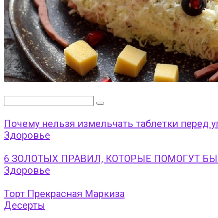
Поиск:
Почему нельзя измельчать таблетки перед 
Здоровье
6 ЗОЛОТЫХ ПРАВИЛ, КОТОРЫЕ ПОМОГУТ Б
Здоровье
Торт Прекрасная Маркиза
Десерты