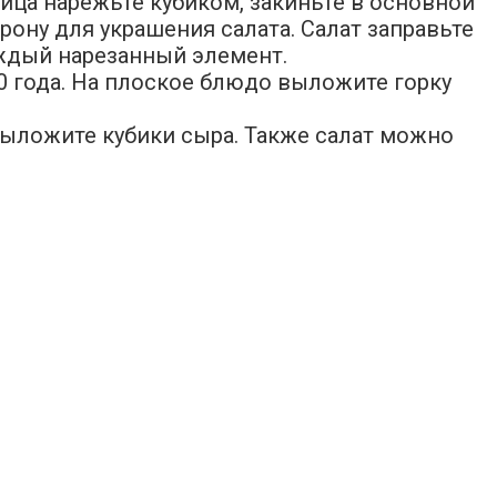
яйца нарежьте кубиком, закиньте в основной
рону для украшения салата. Салат заправьте
аждый нарезанный элемент.
0 года. На плоское блюдо выложите горку
 выложите кубики сыра. Также салат можно