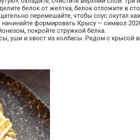
утую», охладите, счистите верхний слой. Три 
делите белок от желтка, белок отложите в сто
тщательно перемешайте, чтобы соус окутал к
ее начинайте формировать Крысу — символ 202
йонезом, покройте стружкой белка.
усы, уши и хвост из колбасы. Рядом с крысой