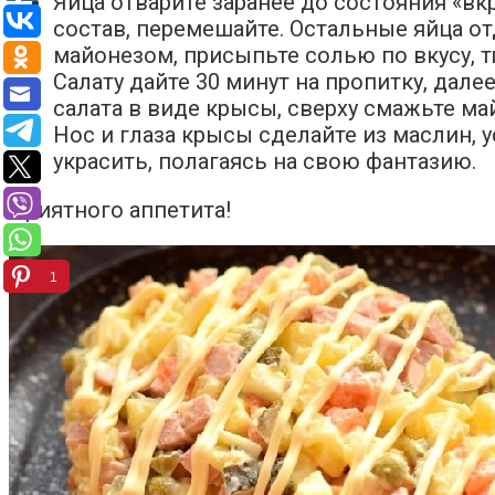
Яйца отварите заранее до состояния «вкр
состав, перемешайте. Остальные яйца от
майонезом, присыпьте солью по вкусу, 
Салату дайте 30 минут на пропитку, дал
салата в виде крысы, сверху смажьте ма
Нос и глаза крысы сделайте из маслин, 
украсить, полагаясь на свою фантазию.
Приятного аппетита!
1