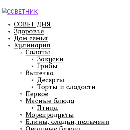
Перейти
к
контенту
СОВЕТ ДНЯ
Здоровье
Дом семья
Кулинария
Салаты
Закуски
Грибы
Выпечка
Десерты
Торты и сладости
Первое
Мясные блюда
Птица
Морепродукты
Блины, оладьи, пельмени
Овощные блюда