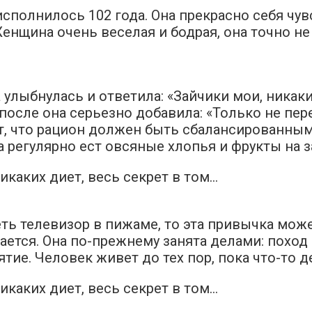
сполнилось 102 года. Она прекрасно себя чувс
енщина очень веселая и бодрая, она точно не
улыбнулась и ответила: «Зайчики мои, никаких
о после она серьезно добавила: «Только не пе
т, что рацион должен быть сбалансированным
 регулярно ест овсяные хлопья и фрукты на з
ь телевизор в пижаме, то эта привычка може
тся. Она по-прежнему занята делами: поход в
тие. Человек живет до тех пор, пока что-то д