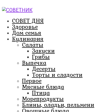
Перейти
к
контенту
СОВЕТ ДНЯ
Здоровье
Дом семья
Кулинария
Салаты
Закуски
Грибы
Выпечка
Десерты
Торты и сладости
Первое
Мясные блюда
Птица
Морепродукты
Блины, оладьи, пельмени
Овощные блюда