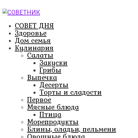
Перейти
к
контенту
СОВЕТ ДНЯ
Здоровье
Дом семья
Кулинария
Салаты
Закуски
Грибы
Выпечка
Десерты
Торты и сладости
Первое
Мясные блюда
Птица
Морепродукты
Блины, оладьи, пельмени
Овощные блюда