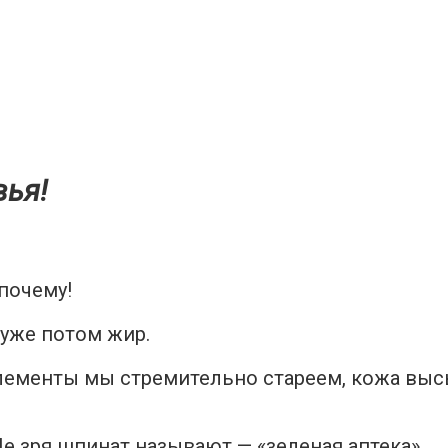
вья!
почему!
 уже потом жир.
ементы мы стремительно стареем, кожа высы
е зря шпинат называют — «зеленая аптека»