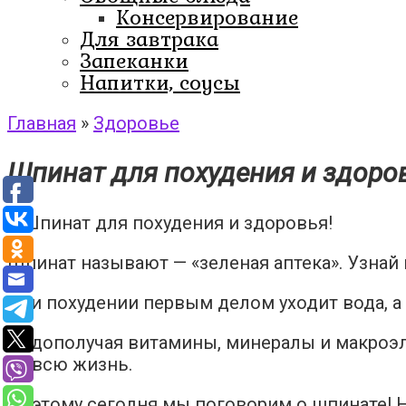
Консервирование
Для завтрака
Запеканки
Напитки, соусы
Главная
»
Здоровье
Шпинат для похудения и здоро
Шпинат называют — «зеленая аптека». Узнай 
При похудении первым делом уходит вода, а
Недополучая витамины, минералы и макроэл
на всю жизнь.
Поэтому сегодня мы поговорим о шпинате! Н