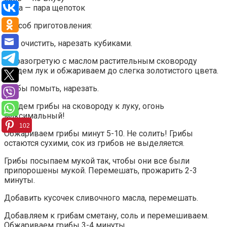
мука — пара щепоток
Способ приготовления:
Лук очистить, нарезать кубиками.
На разогретую с маслом растительным сковороду
кладем лук и обжариваем до слегка золотистого цвета.
Грибы помыть, нарезать.
Кладем грибы на сковороду к луку, огонь
максимальный!
102
Обжариваем грибы минут 5-10. Не солить! Грибы
остаются сухими, сок из грибов не выделяется.
Грибы посыпаем мукой так, чтобы они все были
припорошены мукой. Перемешать, прожарить 2-3
минуты.
Добавить кусочек сливочного масла, перемешать.
Добавляем к грибам сметану, соль и перемешиваем.
Обжариваем грибы 3-4 минуты