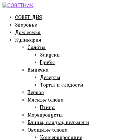
Перейти
к
СОВЕТ ДНЯ
контенту
Здоровье
Дом семья
Кулинария
Салаты
Закуски
Грибы
Выпечка
Десерты
Торты и сладости
Первое
Мясные блюда
Птица
Морепродукты
Блины, оладьи, пельмени
Овощные блюда
Консервирование