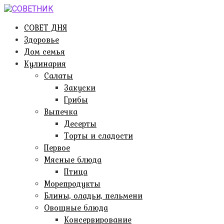
Перейти
к
СОВЕТ ДНЯ
контенту
Здоровье
Дом семья
Кулинария
Салаты
Закуски
Грибы
Выпечка
Десерты
Торты и сладости
Первое
Мясные блюда
Птица
Морепродукты
Блины, оладьи, пельмени
Овощные блюда
Консервирование