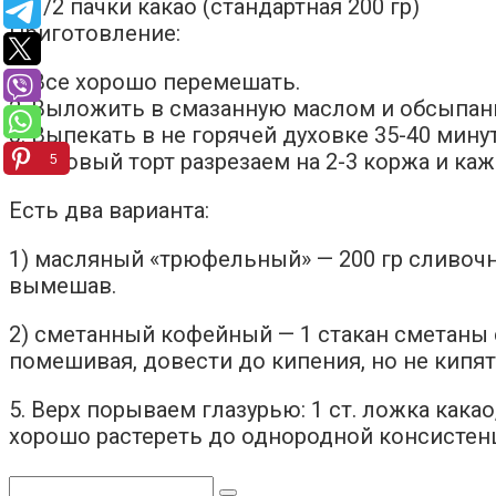
— 1/2 пачки какао (стандартная 200 гр)
Приготовление:
1. Все хорошо перемешать.
2. Выложить в смазанную маслом и обсыпан
3. Выпекать в не горячей духовке 35-40 минут
4. Готовый торт разрезаем на 2-3 коржа и к
5
Есть два варианта:
1) масляный «трюфельный» — 200 гр сливочно
вымешав.
2) сметанный кофейный — 1 стакан сметаны с
помешивая, довести до кипения, но не кипят
5. Верх порываем глазурью: 1 ст. ложка какао
хорошо растереть до однородной консистенц
Поиск: