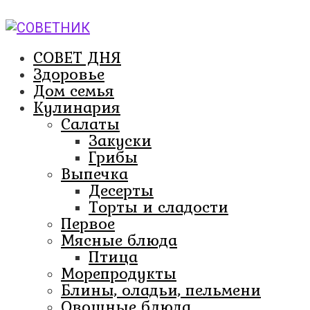
Перейти
к
контенту
СОВЕТ ДНЯ
Здоровье
Дом семья
Кулинария
Салаты
Закуски
Грибы
Выпечка
Десерты
Торты и сладости
Первое
Мясные блюда
Птица
Морепродукты
Блины, оладьи, пельмени
Овощные блюда