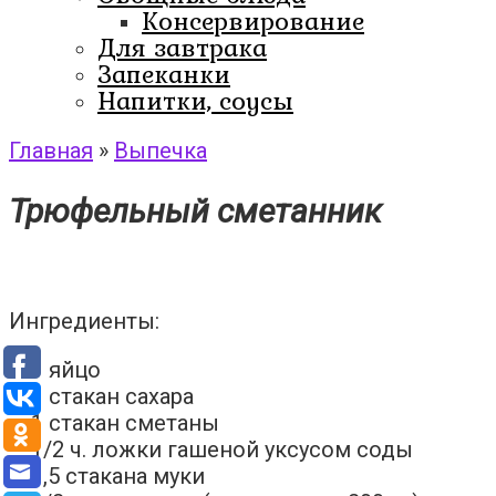
Консервирование
Для завтрака
Запеканки
Напитки, соусы
Главная
»
Выпечка
Трюфельный сметанник
Ингредиенты:
— 1 яйцо
— 1 стакан сахара
— 1 стакан сметаны
— 1/2 ч. ложки гашеной уксусом соды
— 1,5 стакана муки