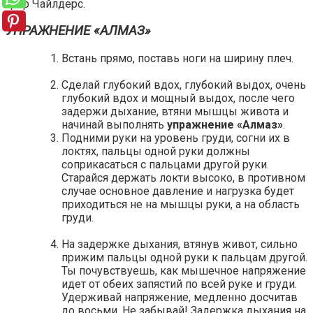
Грир Чайлдерс.
УПРАЖНЕНИЕ «АЛМАЗ»
Встань прямо, поставь ноги на ширину плеч.
Сделай глубокий вдох, глубокий выдох, очень
глубокий вдох и мощный выдох, после чего
задержи дыхание, втяни мышцы живота и
начинай выполнять
упражнение «Алмаз»
.
Подними руки на уровень груди, согни их в
локтях, пальцы одной руки должны
соприкасаться с пальцами другой руки.
Старайся держать локти высоко, в противном
случае основное давление и нагрузка будет
приходиться не на мышцы руки, а на область
груди.
На задержке дыхания, втянув живот, сильно
прижим пальцы одной руки к пальцам другой.
Ты почувствуешь, как мышечное напряжение
идет от обеих запястий по всей руке и груди.
Удерживай напряжение, медленно досчитав
до восьми. Не забывай! Задержка дыхания на