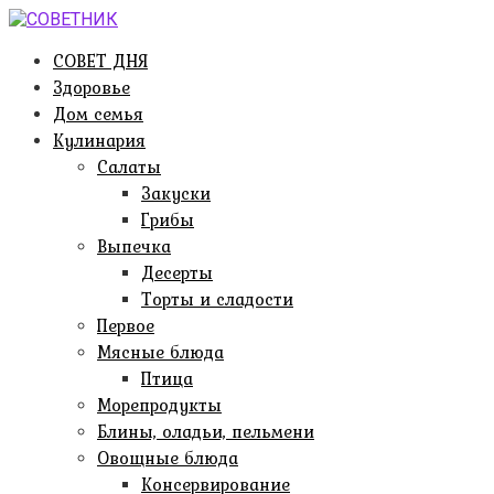
Перейти
к
СОВЕТ ДНЯ
контенту
Здоровье
Дом семья
Кулинария
Салаты
Закуски
Грибы
Выпечка
Десерты
Торты и сладости
Первое
Мясные блюда
Птица
Морепродукты
Блины, оладьи, пельмени
Овощные блюда
Консервирование