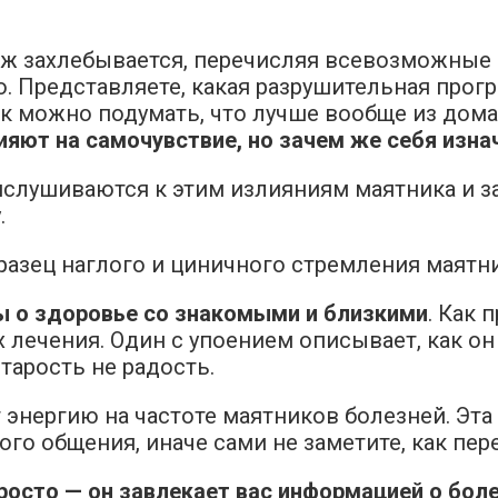
 аж захлебывается, перечисляя всевозможные
. Представляете, какая разрушительная прогр
 можно подумать, что лучше вообще из дома
яют на самочувствие, но зачем же себя изнач
ислушиваются к этим излияниям маятника и з
.
азец наглого и циничного стремления маятн
ы о здоровье со знакомыми и близкими
. Как 
х лечения. Один с упоением описывает, как он
старость не радость.
энергию на частоте маятников болезней. Эта э
о общения, иначе сами не заметите, как пере
осто — он завлекает вас информацией о болез