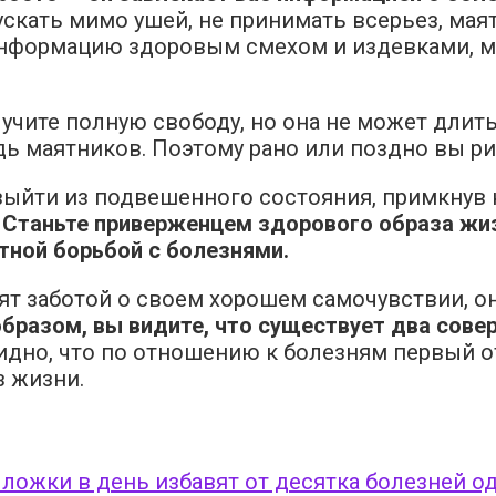
скать мимо ушей, не принимать всерьез, маят
 информацию здоровым смехом и издевками, ма
чите полную свободу, но она не может длитьс
 маятников. Поэтому рано или поздно вы рис
выйти из подвешенного состояния, примкнув 
.
Станьте приверженцем здорового образа жизн
тной борьбой с болезнями.
ят заботой о своем хорошем самочувствии, он
образом, вы видите, что существует два сов
дно, что по отношению к болезням первый от
з жизни.
 ложки в день избавят от десятка болезней од