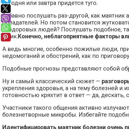
сегодня или завтра придется туго.
Забавно послушать раз-другой, как маятник
обладателей. Но потом становится жутковато
нездоровых людей? Послушать подобное, так
ящик.
Конечно, неблагоприятные факторы вли
А ведь многие, особенно пожилые люди, пр
недомоганий и обострений, как по приговору
Подобные прогнозы представляют собой обр
Ну и самый классический сюжет —
разговор
укрепления здоровья, а на тему болезней и и
готовностью кряхтит в ответ — да, дескать, 
Участники такого общения активно излучают 
болезнетворные микробы. Избегайте подобног
Идентифицировать маятник болезни очень пр