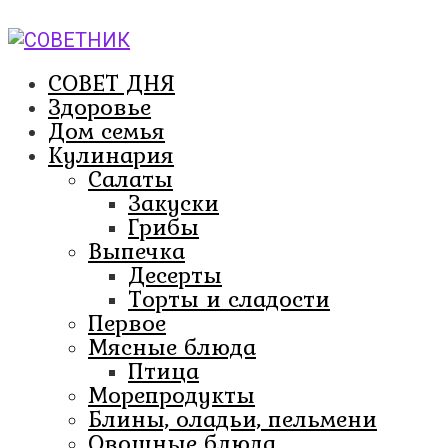
Перейти
к
контенту
СОВЕТ ДНЯ
Здоровье
Дом семья
Кулинария
Салаты
Закуски
Грибы
Выпечка
Десерты
Торты и сладости
Первое
Мясные блюда
Птица
Морепродукты
Блины, оладьи, пельмени
Овощные блюда