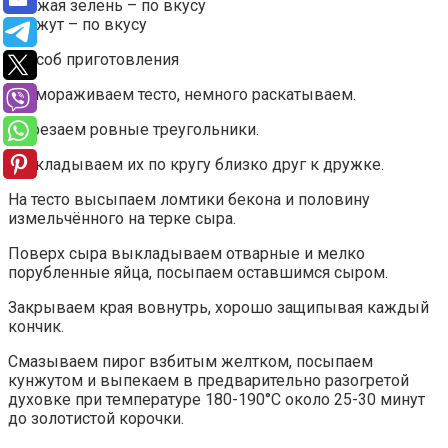
Свежая зелень – по вкусу
Кунжут – по вкусу
Способ приготовления
Размораживаем тесто, немного раскатываем.
Вырезаем ровные треугольники.
Раскладываем их по кругу близко друг к дружке.
На тесто высыпаем ломтики бекона и половину
измельчённого на терке сыра.
Поверх сыра выкладываем отварные и мелко
порубленные яйца, посыпаем оставшимся сыром.
Закрываем края вовнутрь, хорошо защипывая каждый
кончик.
Смазываем пирог взбитым желтком, посыпаем
кунжутом и выпекаем в предварительно разогретой
духовке при температуре 180-190°C около 25-30 минут
до золотистой корочки.