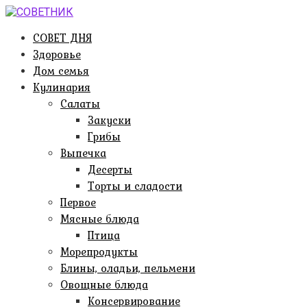
Перейти
к
СОВЕТ ДНЯ
контенту
Здоровье
Дом семья
Кулинария
Салаты
Закуски
Грибы
Выпечка
Десерты
Торты и сладости
Первое
Мясные блюда
Птица
Морепродукты
Блины, оладьи, пельмени
Овощные блюда
Консервирование