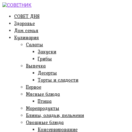
Перейти
к
СОВЕТ ДНЯ
контенту
Здоровье
Дом семья
Кулинария
Салаты
Закуски
Грибы
Выпечка
Десерты
Торты и сладости
Первое
Мясные блюда
Птица
Морепродукты
Блины, оладьи, пельмени
Овощные блюда
Консервирование