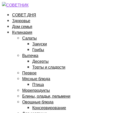
Перейти
к
СОВЕТ ДНЯ
контенту
Здоровье
Дом семья
Кулинария
Салаты
Закуски
Грибы
Выпечка
Десерты
Торты и сладости
Первое
Мясные блюда
Птица
Морепродукты
Блины, оладьи, пельмени
Овощные блюда
Консервирование