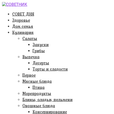
Перейти
к
СОВЕТ ДНЯ
контенту
Здоровье
Дом семья
Кулинария
Салаты
Закуски
Грибы
Выпечка
Десерты
Торты и сладости
Первое
Мясные блюда
Птица
Морепродукты
Блины, оладьи, пельмени
Овощные блюда
Консервирование