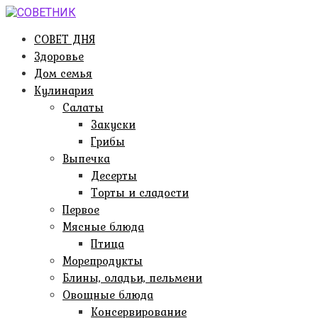
Перейти
к
СОВЕТ ДНЯ
контенту
Здоровье
Дом семья
Кулинария
Салаты
Закуски
Грибы
Выпечка
Десерты
Торты и сладости
Первое
Мясные блюда
Птица
Морепродукты
Блины, оладьи, пельмени
Овощные блюда
Консервирование