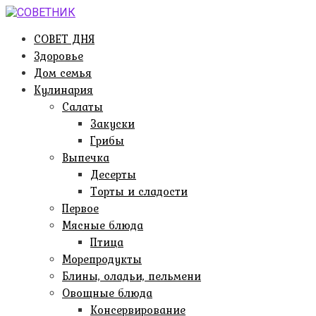
Перейти
к
СОВЕТ ДНЯ
контенту
Здоровье
Дом семья
Кулинария
Салаты
Закуски
Грибы
Выпечка
Десерты
Торты и сладости
Первое
Мясные блюда
Птица
Морепродукты
Блины, оладьи, пельмени
Овощные блюда
Консервирование